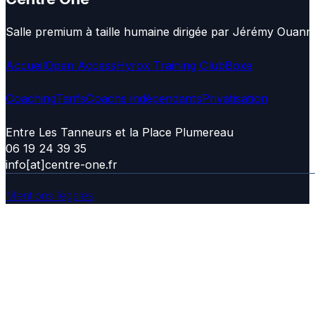
Salle premium à taille humaine dirigée par Jérémy Ouann
Accueil
Open Access
Hyrox Training Club
Boxe
Coaching
Tarifs
Coachs indépendants
Privatisation
Entre Les Tanneurs et la Place Plumereau
06 19 24 39 35
info[at]centre-one.fr
Mentions légales